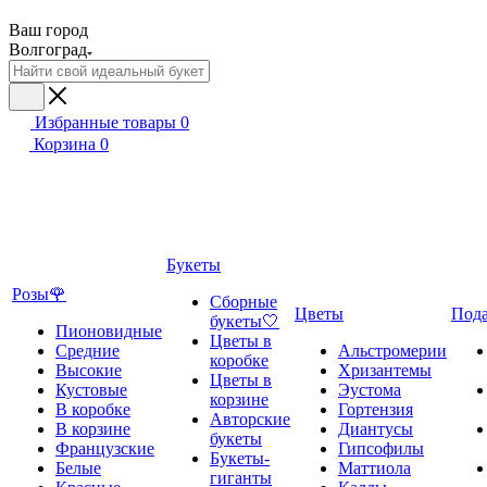
Ваш город
Волгоград
Избранные товары
0
Корзина
0
Букеты
Розы🌹
Сборные
Цветы
Под
букеты🤍
Пионовидные
Цветы в
Средние
Альстромерии
коробке
Высокие
Хризантемы
Цветы в
Кустовые
Эустома
корзине
В коробке
Гортензия
Авторские
В корзине
Диантусы
букеты
Французские
Гипсофилы
Букеты-
Белые
Маттиола
гиганты