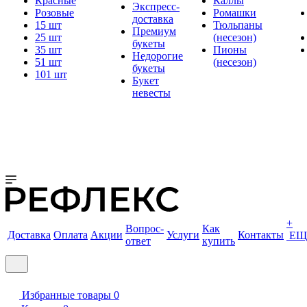
Красные
Каллы
Экспресс-
Розовые
Ромашки
доставка
15 шт
Тюльпаны
Премиум
25 шт
(несезон)
букеты
35 шт
Пионы
Недорогие
51 шт
(несезон)
букеты
101 шт
Букет
невесты
+
Вопрос-
Как
Доставка
Оплата
Акции
Услуги
Контакты
ЕЩ
ответ
купить
Избранные товары
0