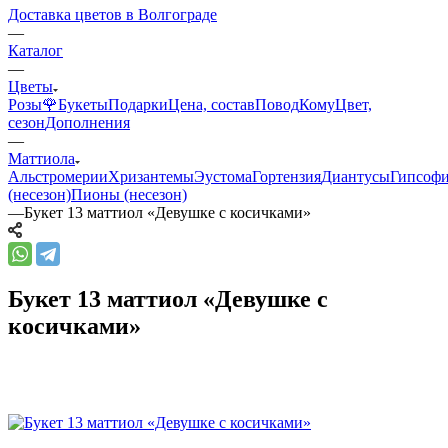
Доставка цветов в Волгограде
—
Каталог
—
Цветы
Розы🌹
Букеты
Подарки
Цена, состав
Повод
Кому
Цвет,
сезон
Дополнения
—
Маттиола
Альстромерии
Хризантемы
Эустома
Гортензия
Диантусы
Гипсоф
(несезон)
Пионы (несезон)
—
Букет 13 маттиол «Девушке с косичками»
Букет 13 маттиол «Девушке с
косичками»