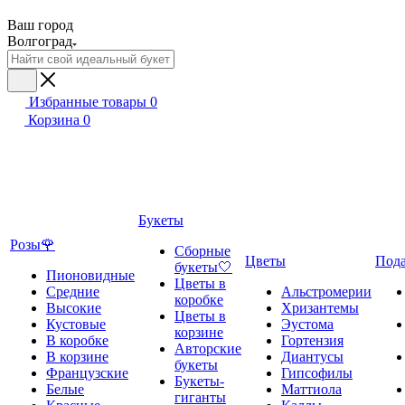
Ваш город
Волгоград
Избранные товары
0
Корзина
0
Букеты
Розы🌹
Сборные
Цветы
Под
букеты🤍
Пионовидные
Цветы в
Средние
Альстромерии
коробке
Высокие
Хризантемы
Цветы в
Кустовые
Эустома
корзине
В коробке
Гортензия
Авторские
В корзине
Диантусы
букеты
Французские
Гипсофилы
Букеты-
Белые
Маттиола
гиганты