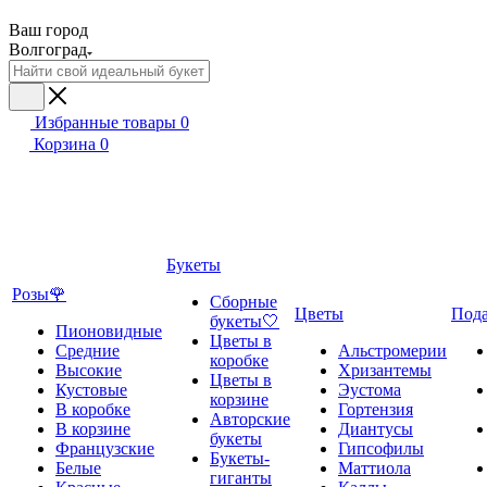
Ваш город
Волгоград
Избранные товары
0
Корзина
0
Букеты
Розы🌹
Сборные
Цветы
Под
букеты🤍
Пионовидные
Цветы в
Средние
Альстромерии
коробке
Высокие
Хризантемы
Цветы в
Кустовые
Эустома
корзине
В коробке
Гортензия
Авторские
В корзине
Диантусы
букеты
Французские
Гипсофилы
Букеты-
Белые
Маттиола
гиганты