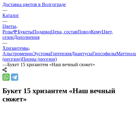
Доставка цветов в Волгограде
—
Каталог
—
Цветы
Розы🌹
Букеты
Подарки
Цена, состав
Повод
Кому
Цвет,
сезон
Дополнения
—
Хризантемы
Альстромерии
Эустома
Гортензия
Диантусы
Гипсофилы
Маттиол
(несезон)
Пионы (несезон)
—
Букет 15 хризантем «Наш вечный сюжет»
Букет 15 хризантем «Наш вечный
сюжет»