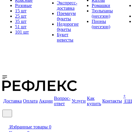
Красные
Каллы
Экспресс-
Розовые
Ромашки
доставка
15 шт
Тюльпаны
Премиум
25 шт
(несезон)
букеты
35 шт
Пионы
Недорогие
51 шт
(несезон)
букеты
101 шт
Букет
невесты
+
Вопрос-
Как
Доставка
Оплата
Акции
Услуги
Контакты
ЕЩ
ответ
купить
Избранные товары
0