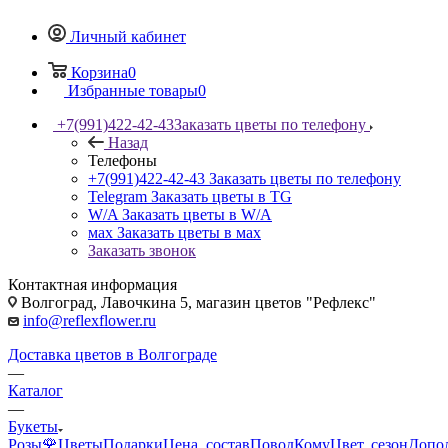
Личный кабинет
Корзина
0
Избранные товары
0
+7(991)422-42-43
Заказать цветы по телефону
Назад
Телефоны
+7(991)422-42-43
Заказать цветы по телефону
Telegram
Заказать цветы в TG
W/A
Заказать цветы в W/A
мах
Заказать цветы в мах
Заказать звонок
Контактная информация
Волгоград, Лавочкина 5, магазин цветов "Рефлекс"
info@reflexflower.ru
Доставка цветов в Волгограде
—
Каталог
—
Букеты
Розы🌹
Цветы
Подарки
Цена, состав
Повод
Кому
Цвет, сезон
Допо