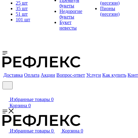
Премиум
25 шт
(несезон)
букеты
35 шт
Пионы
Недорогие
51 шт
(несезон)
букеты
101 шт
Букет
невесты
Доставка
Оплата
Акции
Вопрос-ответ
Услуги
Как купить
Конт
Избранные товары
0
Корзина
0
Избранные товары
0
Корзина
0