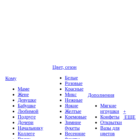
Цвет, сезон
Белые
Кому
Розовые
Маме
Красные
Жене
Микс
Дополнения
Девушке
Нежные
Бабушке
Яркие
Мягкие
Любимой
Желтые
игрушки
+
Подруге
Кремовые
Конфеты
ЕЩЕ
Дочери
Зимние
Открытки
Начальнику
букеты
Вазы для
Коллеге
Весенние
цветов