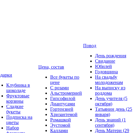
Повод
День рождения
Свидание
Юбилей
Цена, состав
Годовщина
дарки
Все букеты по
На свадьбу
цене
молодоженам
Клубника в
С розами
На выписку из
шоколаде
Альстромерией
роддома
Фруктовые
Гипсофилой
День учителя (5
корзины
Диантусами
октября)
Сладкие
Гортензией
Татьянин день (25
букеты
Хризантемой
января)
Подписка на
Ромашкой
День знаний (1
цветы
Эустомой
сентября)
Набор
Каллами
День Матери (29