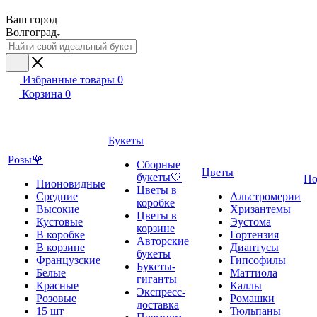
Ваш город
Волгоград
Избранные товары
0
Корзина
0
Букеты
Розы🌹
Сборные
Цветы
букеты🤍
По
Пионовидные
Цветы в
Средние
Альстромерии
коробке
Высокие
Хризантемы
Цветы в
Кустовые
Эустома
корзине
В коробке
Гортензия
Авторские
В корзине
Диантусы
букеты
Французские
Гипсофилы
Букеты-
Белые
Маттиола
гиганты
Красные
Каллы
Экспресс-
Розовые
Ромашки
доставка
15 шт
Тюльпаны