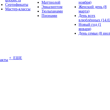
флориста
Маттиолой
ноября)
Сертификаты
Эвкалиптом
Женский день (8
Мастер-классы
Тюльпанами
марта)
Пионами
День всех
влюблённых (14.0
Новый год (1
января)
День семьи (8 июл
+ ЕЩЕ
акты