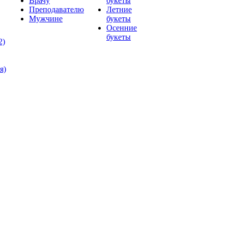
Врачу
букеты
Преподавателю
Летние
Мужчине
букеты
Осенние
букеты
2)
я)