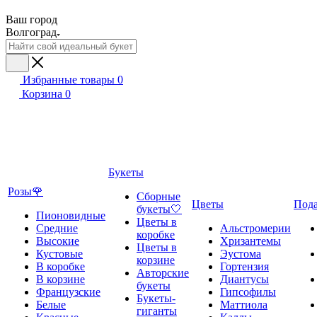
Ваш город
Волгоград
Избранные товары
0
Корзина
0
Букеты
Розы🌹
Сборные
Цветы
Под
букеты🤍
Пионовидные
Цветы в
Средние
Альстромерии
коробке
Высокие
Хризантемы
Цветы в
Кустовые
Эустома
корзине
В коробке
Гортензия
Авторские
В корзине
Диантусы
букеты
Французские
Гипсофилы
Букеты-
Белые
Маттиола
гиганты