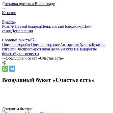
Доставка цветов в Волгограде
—
Каталог
—
Букеты
Розы🌹
Цветы
Подарки
Цена, состав
Повод
Кому
Цвет,
сезон
Дополнения
—
Сборные букеты🤍
Цветы в коробке
Цветы в корзине
Авторские букеты
Букеты-
гиганты
Экспресс-доставка
Премиум букеты
Недорогие
букеты
Букет невесты
—
Воздушный букет «Счастье есть»
Воздушный букет «Счастье есть»
Доставим быстро!