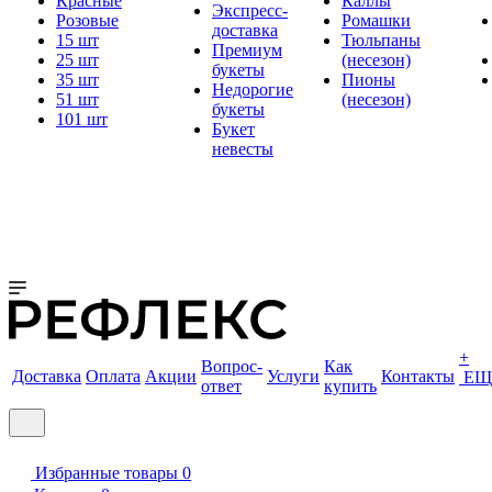
Красные
Каллы
Экспресс-
Розовые
Ромашки
доставка
15 шт
Тюльпаны
Премиум
25 шт
(несезон)
букеты
35 шт
Пионы
Недорогие
51 шт
(несезон)
букеты
101 шт
Букет
невесты
+
Вопрос-
Как
Доставка
Оплата
Акции
Услуги
Контакты
ЕЩ
ответ
купить
Избранные товары
0