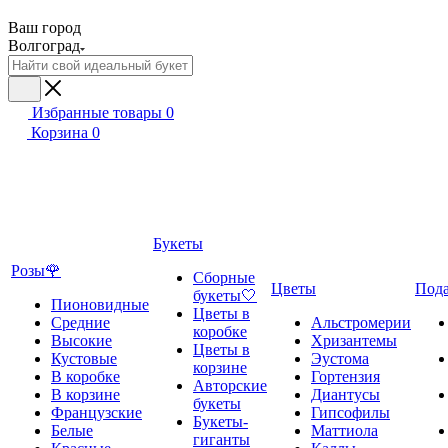
Ваш город
Волгоград
Избранные товары
0
Корзина
0
Букеты
Розы🌹
Сборные
Цветы
Под
букеты🤍
Пионовидные
Цветы в
Средние
Альстромерии
коробке
Высокие
Хризантемы
Цветы в
Кустовые
Эустома
корзине
В коробке
Гортензия
Авторские
В корзине
Диантусы
букеты
Французские
Гипсофилы
Букеты-
Белые
Маттиола
гиганты