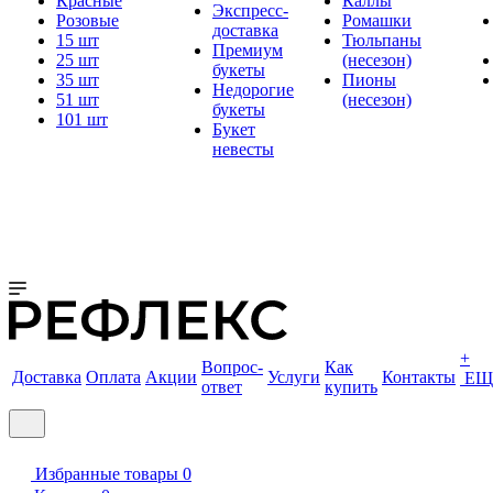
Красные
Каллы
Экспресс-
Розовые
Ромашки
доставка
15 шт
Тюльпаны
Премиум
25 шт
(несезон)
букеты
35 шт
Пионы
Недорогие
51 шт
(несезон)
букеты
101 шт
Букет
невесты
+
Вопрос-
Как
Доставка
Оплата
Акции
Услуги
Контакты
ЕЩ
ответ
купить
Избранные товары
0