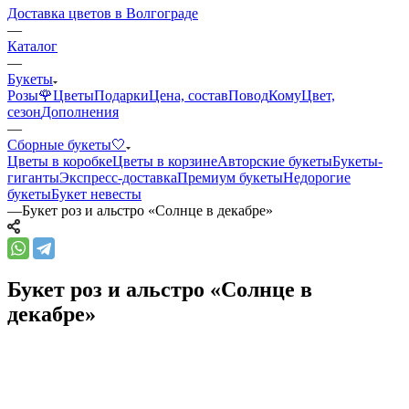
Доставка цветов в Волгограде
—
Каталог
—
Букеты
Розы🌹
Цветы
Подарки
Цена, состав
Повод
Кому
Цвет,
сезон
Дополнения
—
Сборные букеты🤍
Цветы в коробке
Цветы в корзине
Авторские букеты
Букеты-
гиганты
Экспресс-доставка
Премиум букеты
Недорогие
букеты
Букет невесты
—
Букет роз и альстро «Солнце в декабре»
Букет роз и альстро «Солнце в
декабре»